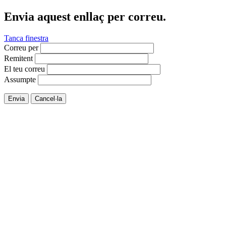
Envia aquest enllaç per correu.
Tanca finestra
Correu per
Remitent
El teu correu
Assumpte
Envia
Cancel·la