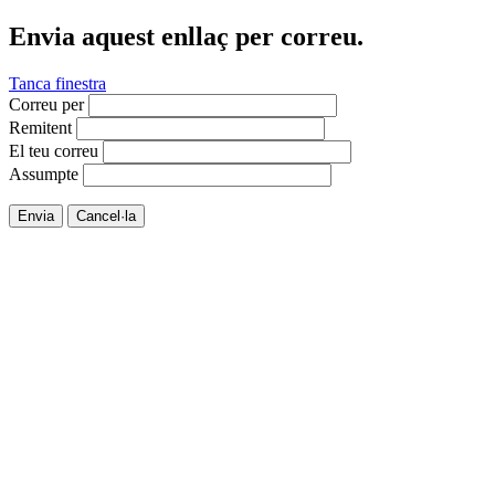
Envia aquest enllaç per correu.
Tanca finestra
Correu per
Remitent
El teu correu
Assumpte
Envia
Cancel·la