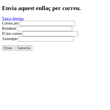
Envia aquest enllaç per correu.
Tanca finestra
Correu per
Remitent
El teu correu
Assumpte
Envia
Cancel·la