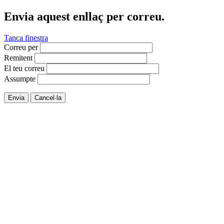
Envia aquest enllaç per correu.
Tanca finestra
Correu per
Remitent
El teu correu
Assumpte
Envia
Cancel·la