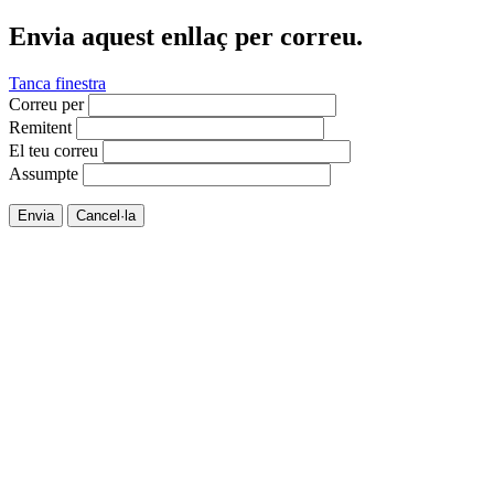
Envia aquest enllaç per correu.
Tanca finestra
Correu per
Remitent
El teu correu
Assumpte
Envia
Cancel·la