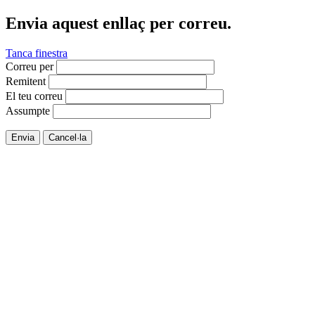
Envia aquest enllaç per correu.
Tanca finestra
Correu per
Remitent
El teu correu
Assumpte
Envia
Cancel·la