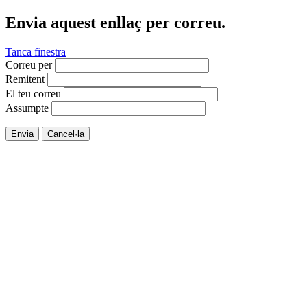
Envia aquest enllaç per correu.
Tanca finestra
Correu per
Remitent
El teu correu
Assumpte
Envia
Cancel·la