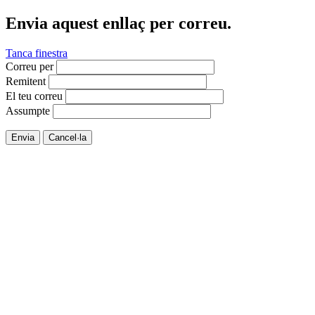
Envia aquest enllaç per correu.
Tanca finestra
Correu per
Remitent
El teu correu
Assumpte
Envia
Cancel·la