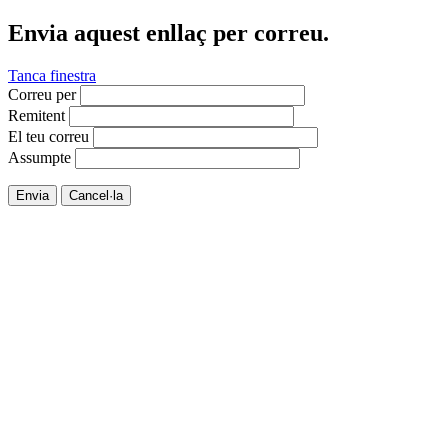
Envia aquest enllaç per correu.
Tanca finestra
Correu per
Remitent
El teu correu
Assumpte
Envia
Cancel·la