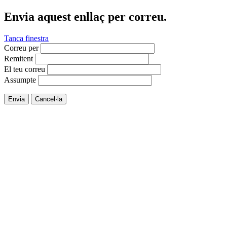
Envia aquest enllaç per correu.
Tanca finestra
Correu per
Remitent
El teu correu
Assumpte
Envia
Cancel·la