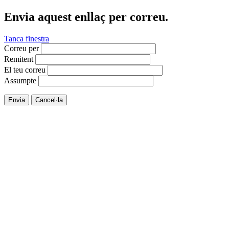
Envia aquest enllaç per correu.
Tanca finestra
Correu per
Remitent
El teu correu
Assumpte
Envia
Cancel·la