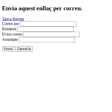
Envia aquest enllaç per correu.
Tanca finestra
Correu per
Remitent
El teu correu
Assumpte
Envia
Cancel·la