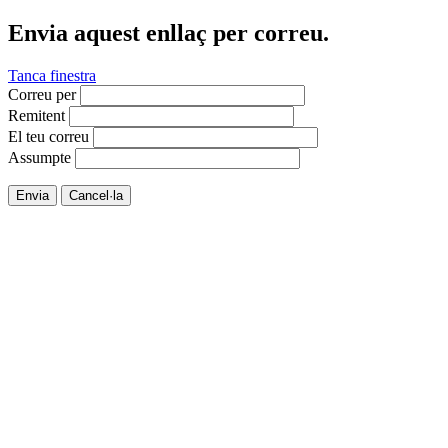
Envia aquest enllaç per correu.
Tanca finestra
Correu per
Remitent
El teu correu
Assumpte
Envia
Cancel·la