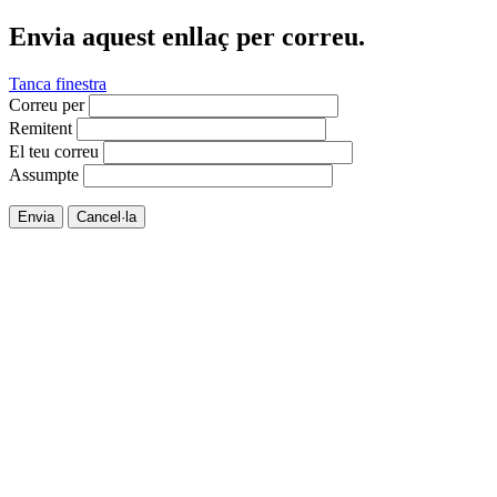
Envia aquest enllaç per correu.
Tanca finestra
Correu per
Remitent
El teu correu
Assumpte
Envia
Cancel·la