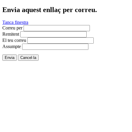
Envia aquest enllaç per correu.
Tanca finestra
Correu per
Remitent
El teu correu
Assumpte
Envia
Cancel·la