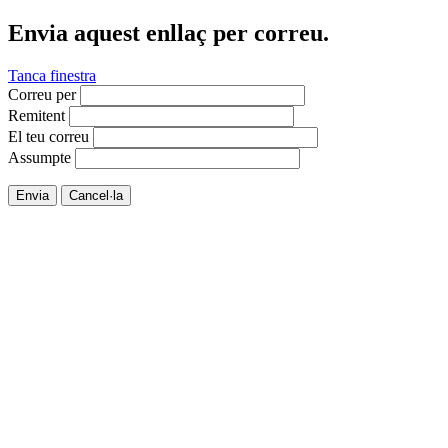
Envia aquest enllaç per correu.
Tanca finestra
Correu per
Remitent
El teu correu
Assumpte
Envia
Cancel·la