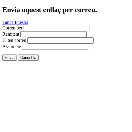
Envia aquest enllaç per correu.
Tanca finestra
Correu per
Remitent
El teu correu
Assumpte
Envia
Cancel·la