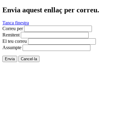
Envia aquest enllaç per correu.
Tanca finestra
Correu per
Remitent
El teu correu
Assumpte
Envia
Cancel·la