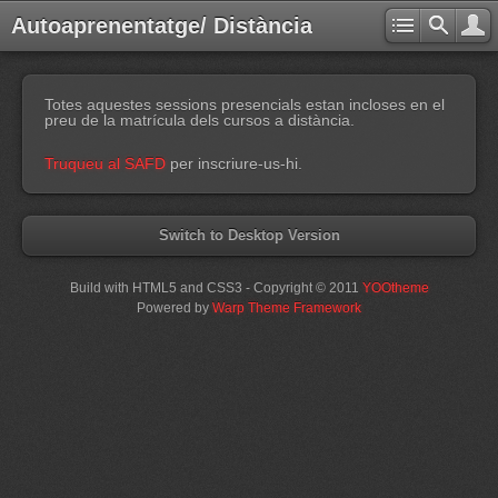
Autoaprenentatge/ Distància
Totes aquestes sessions presencials estan incloses en el
preu de la matrícula dels cursos a distància.
T
ruqueu
al SAFD
per inscriure-us-hi.
Switch to Desktop Version
Build with HTML5 and CSS3 - Copyright © 2011
YOOtheme
Powered by
Warp Theme Framework