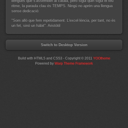
llengües que s'assemblin al català, però sigui quin sigui el teu
ritme, la paraula clau és TEMPS. Ningú no aprèn una llengua
sense dedicació:
"Som allò que fem repetidament. L'excel·lència, per tant, no és
un fet, sinó un hàbit". Aristòtil
Switch to Desktop Version
Build with HTML5 and CSS3 - Copyright © 2011
YOOtheme
Powered by
Warp Theme Framework