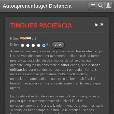
Autoaprenentatge/ Distància
TINGUES PACIÈNCIA
Ràtio:
/ 1
Dolent
Bo
Aprendre una llengua no és un procés ràpid. Necessites temps
i, si no vols abandonar per avorriment, utilitzar-lo de la forma
més eficaç possible. Un dels motius de tot això és que
aprendre llengües no consisteix a
saber
coses, sinó a
saber
utilitzar
-les per entendre, per escriure i per parlar. Per tant,
necessites estudiar però també molta pràctica -llegir,
comunicar-te amb nadius, escriure, escoltar... i això vol dir
temps!-, per poder comunicar-te eficaçment en la llengua que
aprens.
La durada estàndard dels cursos ens pot servir de guia: està
previst que un aprenent assoleixi el nivell D, el de
perfeccionament, en 5 anys. Evidentment, pots anar més ràpid
si dediques força temps a l'estudi i a la pràctica i si saps