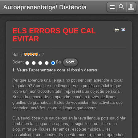
Autoaprenentatge/ Distància
ELS ERRORS QUE CAL
EVITAR
Ràtio:
/ 2
Dolent
Bo
1. Veure l'aprenentatge com si fossin deures
Per què aprendre una llengua no pot ser com aprendre a tocar
la guitarra? Aprendre una llengua és un procés agradable que
t'obre un món d'oportunitats i representa un objectiu personal.
Busca la manera de no aprendre només a través de llibres,
graelles de gramàtica i llistes de vocabulari: fes activitats que
t'agraden, però fes-les en la llengua que aprens.
Qualsevol cosa que gaudeixes en la teva llengua pots gaudir-la
també en la llengua que aprens, ja sigui llegir un llibre o un
blog, mirar pel·lícules, fer amics, escoltar música... les
possibilitats són infinites. D'aquesta manera, a més, aprendràs