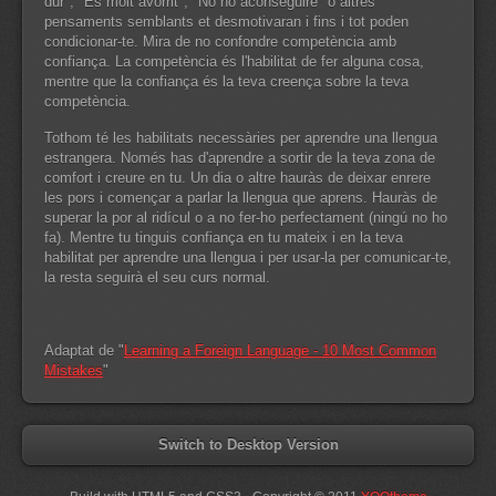
dur", "És molt avorrit", "No ho aconseguiré" o altres
pensaments semblants et desmotivaran i fins i tot poden
condicionar-te. Mira de no confondre competència amb
confiança. La competència és l'habilitat de fer alguna cosa,
mentre que la confiança és la teva creença sobre la teva
competència.
Tothom té les habilitats necessàries per aprendre una llengua
estrangera. Només has d'aprendre a sortir de la teva zona de
comfort i creure en tu. Un dia o altre hauràs de deixar enrere
les pors i començar a parlar la llengua que aprens. Hauràs de
superar la por al ridícul o a no fer-ho perfectament (ningú no ho
fa). Mentre tu tinguis confiança en tu mateix i en la teva
habilitat per aprendre una llengua i per usar-la per comunicar-te,
la resta seguirà el seu curs normal.
Adaptat de "
Learning a Foreign Language - 10 Most Common
Mistakes
"
Switch to Desktop Version