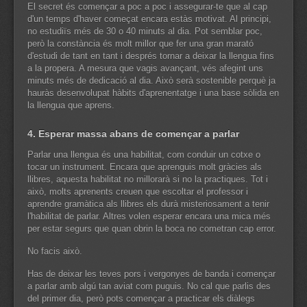
El secret és començar a poc a poc i assegurar-te que al cap
d'un temps d'haver começat encara estàs motivat. Al principi,
no estudiïs més de 30 o 40 minuts al dia. Pot semblar poc,
però la constància és molt millor que fer una gran marató
d'estudi de tant en tant i després tornar a deixar la llengua fins
a la propera. A mesura que vagis avançant, vés afegint uns
minuts més de dedicació al dia. Això serà sostenible perquè ja
hauràs desenvolupat hàbits d'aprenentatge i una base sòlida en
la llengua que aprens.
4. Esperar massa abans de començar a parlar
Parlar una llengua és una habilitat, com conduir un cotxe o
tocar un instrument. Encara que aprenguis molt gràcies als
llibres, aquesta habilitat no millorarà si no la practiques. Tot i
això, molts aprenents creuen que escoltar el professor i
aprendre gramàtica als llibres els durà misteriosament a tenir
l'habilitat de parlar. Altres volen esperar encara una mica més
per estar segurs que quan obrin la boca no cometran cap error.
No facis això.
Has de deixar les teves pors i vergonyes de banda i començar
a parlar amb algú tan aviat com puguis. No cal que parlis des
del primer dia, però pots començar a practicar els diàlegs