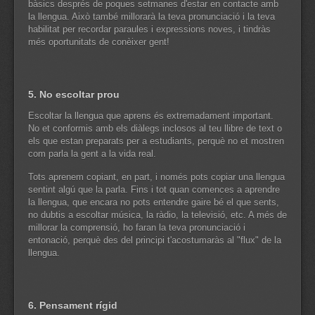
bàsics després de poques setmanes d'estar en contacte amb
la llengua. Això també millorarà la teva pronunciació i la teva
habilitat per recordar paraules i expressions noves, i tindràs
més oportunitats de conèixer gent!
5. No escoltar prou
Escoltar la llengua que aprens és extremadament important.
No et conformis amb els diàlegs inclosos al teu llibre de text o
els que estan preparats per a estudiants, perquè no et mostren
com parla la gent a la vida real.
Tots aprenem copiant, en part, i només pots copiar una llengua
sentint algú que la parla. Fins i tot quan comences a aprendre
la llengua, que encara no pots entendre gaire bé el que sents,
no dubtis a escoltar música, la ràdio, la televisió, etc. A més de
millorar la comprensió, ho faran la teva pronunciació i
entonació, perquè des del principi t'acostumaràs al "flux" de la
llengua.
6. Pensament rígid