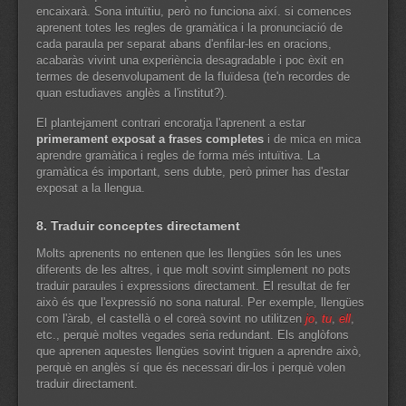
encaixarà. Sona intuïtiu, però no funciona així. si comences
aprenent totes les regles de gramàtica i la pronunciació de
cada paraula per separat abans d'enfilar-les en oracions,
acabaràs vivint una experiència desagradable i poc èxit en
termes de desenvolupament de la fluïdesa (te'n recordes de
quan estudiaves anglès a l'institut?).
El plantejament contrari encoratja l'aprenent a estar
primerament exposat a frases completes
i de mica en mica
aprendre gramàtica i regles de forma més intuïtiva. La
gramàtica és important, sens dubte, però primer has d'estar
exposat a la llengua.
8. Traduir conceptes directament
Molts aprenents no entenen que les llengües són les unes
diferents de les altres, i que molt sovint simplement no pots
traduir paraules i expressions directament. El resultat de fer
això és que l'expressió no sona natural. Per exemple, llengües
com l'àrab, el castellà o el coreà sovint no utilitzen
jo
,
tu
,
ell
,
etc., perquè moltes vegades seria redundant. Els anglòfons
que aprenen aquestes llengües sovint triguen a aprendre això,
perquè en anglès sí que és necessari dir-los i perquè volen
traduir directament.