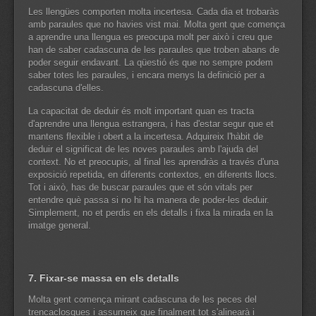
Les llengües comporten molta incertesa. Cada dia et trobaràs
amb paraules que no havies vist mai. Molta gent que comença
a aprendre una llengua es preocupa molt per això i creu que
han de saber cadascuna de les paraules que troben abans de
poder seguir endavant. La qüestió és que no sempre podem
saber totes les paraules, i encara menys la definició per a
cadascuna d'elles.
La capacitat de deduir és molt important quan es tracta
d'aprendre una llengua estrangera, i has d'estar segur que et
mantens flexible i obert a la incertesa. Adquireix l'hàbit de
deduir el significat de les noves paraules amb l'ajuda del
context. No et preocupis, al final les aprendràs a través d'una
exposició repetida, en diferents contextos, en diferents llocs.
Tot i això, has de buscar paraules que et són vitals per
entendre què passa si no hi ha manera de poder-les deduir.
Simplement, no et perdis en els detalls i fixa la mirada en la
imatge general.
7. Fixar-se massa en els detalls
Molta gent comença mirant cadascuna de les peces del
trencaclosques i assumeix que finalment tot s'alinearà i