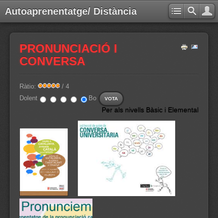
Autoaprenentatge/ Distància
PRONUNCIACIÓ I
CONVERSA
Ràtio:
/ 4
Dolent
Bo
Per als nivells Bàsic i Elemental