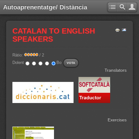
Autoaprenentatge/ Distància
CATALAN TO ENGLISH
SPEAKERS
Ràtio:
/ 2
Dolent
Bo
Translators
Exercises