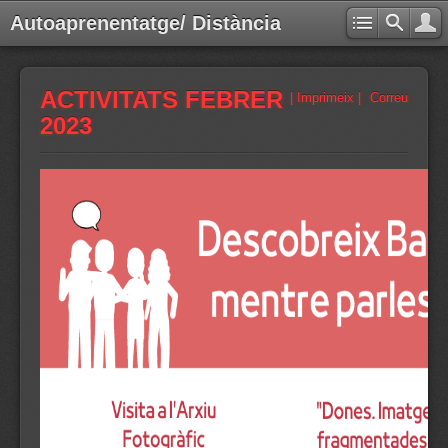
Autoaprenentatge/ Distància
ACTIVITATS FEBRER
| Imprimeix |
Correu
2023