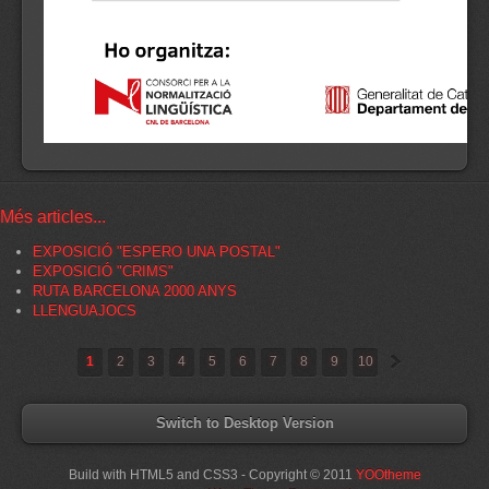
Més articles...
EXPOSICIÓ "ESPERO UNA POSTAL"
EXPOSICIÓ "CRIMS"
RUTA BARCELONA 2000 ANYS
LLENGUAJOCS
»
1
2
3
4
5
6
7
8
9
10
Switch to Desktop Version
Build with HTML5 and CSS3 - Copyright © 2011
YOOtheme