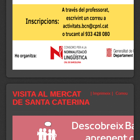
VISITA AL MERCAT
| Imprimeix |
Correu
DE SANTA CATERINA