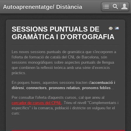
Autoaprenentatge/ Distància
SESSIONS PUNTUALS DE
GRAMÀTICA I D'ORTOGRAFIA
Les noves sessions puntuals de gramàtica que s'incorporen a
l'oferta de formació de català del CNL de Barcelona, són
sessions monogràfiques sobre aspectes puntuals de llengua
que combinen la reflexió teòrica amb una sèrie d’exercicis
pràctics.
En poques hores, aquestes sessions tracten d'
accentuació i
dièresi
,
connectors
,
pronoms relatius
,
pronoms febles
...
Per consultar l'oferta d'aquests cursos, cal que aneu al
cercador de cursos del CPNL
. Trieu el nivell "Complementaris i
específics" i la comarca, població i districte on vulgueu fer el
curs: