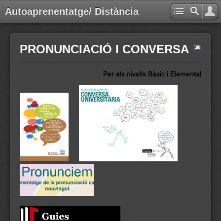
Autoaprenentatge/ Distància
PRONUNCIACIÓ I CONVERSA
Per als nivells Bàsic i Elemental