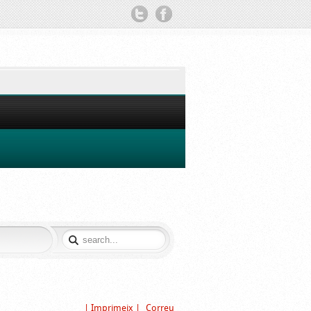
TWITTER
FACEBOOK
| Imprimeix |
Correu