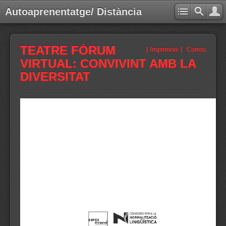
Autoaprenentatge/ Distància
TEATRE FÒRUM
| Imprimeix |
Correu
VIRTUAL: CONVIVINT AMB LA
DIVERSITAT