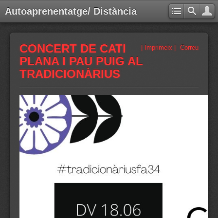
Autoaprenentatge/ Distància
CONCERT DE CATI
| Imprimeix |
Correu
PLANA I PAU PUIG AL
TRADICIONÀRIUS