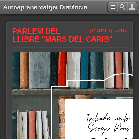
Autoaprenentatge/ Distància
PARLEM DEL
| Imprimeix |
Correu
LLIBRE "MARS DEL CARIB"