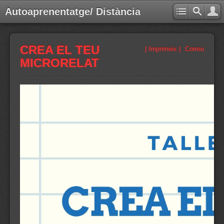
Autoaprenentatge/ Distància
CREA EL TEU
| Imprimeix |
Correu
MICRORELAT