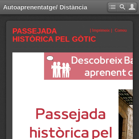
Autoaprenentatge/ Distància
PASSEJADA
| Imprimeix |
Correu
HISTÒRICA PEL GÒTIC