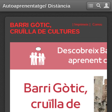
Autoaprenentatge/ Distància
BARRI GÒTIC,
| Imprimeix |
Correu
CRUÏLLA DE CULTURES