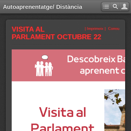
Autoaprenentatge/ Distància
VISITA AL
| Imprimeix |
Correu
PARLAMENT OCTUBRE 22