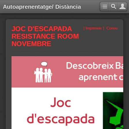
Autoaprenentatge/ Distància
JOC D'ESCAPADA
| Imprimeix |
Correu
RESISTANCE ROOM
NOVEMBRE