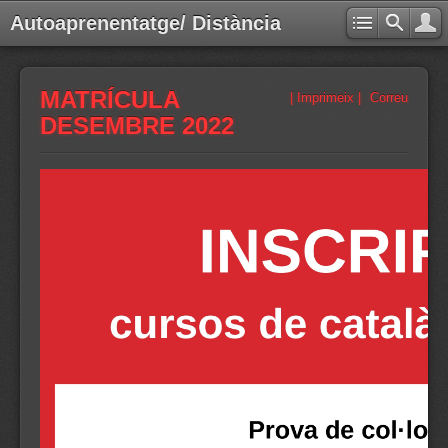
Autoaprenentatge/ Distància
MATRÍCULA
| Imprimeix |
Correu
DESEMBRE 2022