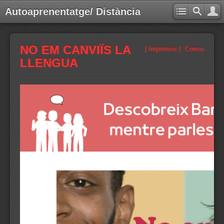
Autoaprenentatge/ Distància
NO EM CANVIÏS LA
| Imprimeix |
Correu
LLENGUA