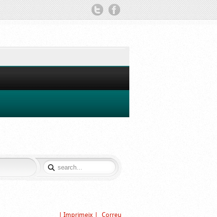
TWITTER
FACEBOOK
| Imprimeix |
Correu