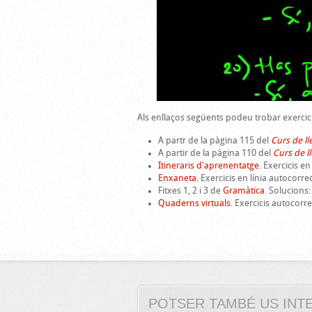
Als enllaços següents podeu trobar exercic
A partr de la pàgina 115 del
Curs de ll
A partir de la pàgina 110 del
Curs de l
Itineraris d'aprenentatge
. Exercicis en
Enxaneta
. Exercicis en línia autocorre
Fitxes 1, 2 i 3 de
Gramàtica
. Solucions: 
Quaderns virtuals
. Exercicis autocorre
POTSER TAMBÉ US INT