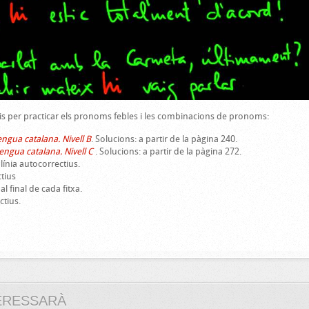
is per practicar els pronoms febles i les combinacions de pronoms:
engua catalana. Nivell B
. Solucions: a partir de la pàgina 240.
lengua catalana. Nivell C
. Solucions: a partir de la pàgina 272.
 línia autocorrectius.
ctius
al final de cada fitxa.
ctius.
ERESSARÀ