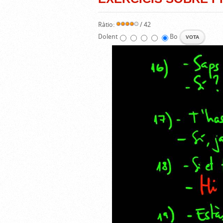
Ràtio:
/ 42
Dolent
Bo