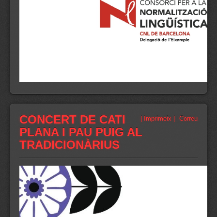
CONCERT DE CATI
| Imprimeix |
Correu
PLANA I PAU PUIG AL
TRADICIONÀRIUS