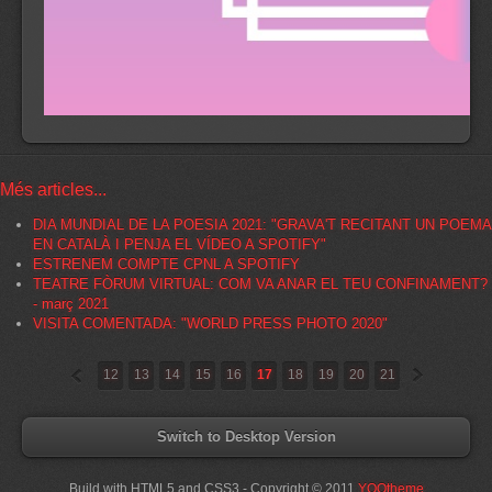
Més articles...
DIA MUNDIAL DE LA POESIA 2021: "GRAVA'T RECITANT UN POEMA
EN CATALÀ I PENJA EL VÍDEO A SPOTIFY"
ESTRENEM COMPTE CPNL A SPOTIFY
TEATRE FÒRUM VIRTUAL: COM VA ANAR EL TEU CONFINAMENT?
- març 2021
VISITA COMENTADA: "WORLD PRESS PHOTO 2020"
«
»
12
13
14
15
16
17
18
19
20
21
Switch to Desktop Version
Build with HTML5 and CSS3 - Copyright © 2011
YOOtheme