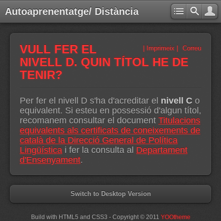
Autoaprenentatge/ Distància
VULL FER EL
| Imprimeix |
Correu
NIVELL D. QUIN TÍTOL HE DE
TENIR?
Per fer el nivell D s'ha d'acreditar el
nivell C
o
equivalent. Si esteu en possessió d'algun títol,
recomanem consultar el document
Titulacions
equivalents als certificats de coneixements de
català de la Direcció General de Política
Lingüística
i fer la consulta al
Departament
d'Ensenyament
.
Switch to Desktop Version
Build with HTML5 and CSS3 - Copyright © 2011
YOOtheme