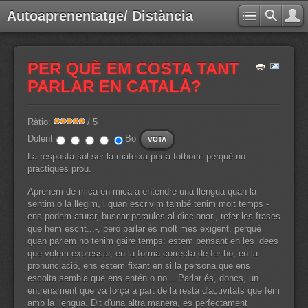
Autoaprenentatge/ Distància
PER QUÈ EM COSTA TANT
PARLAR EN CATALÀ?
Ràtio:
/ 5
Dolent
Bo
La resposta sol ser la mateixa per a tothom: perquè no
practiques prou.
Aprenem de mica en mica a entendre una llengua quan la
sentim o la llegim, i quan escrivim també tenim molt temps -
ens podem aturar, buscar paraules al diccionari, refer les frases
que hem escrit...-, però parlar és molt més exigent, perquè
quan parlem no tenim gaire temps: estem pensant en les idees
que volem expressar, en la forma correcta de fer-ho, en la
pronunciació, ens estem fixant en si la persona que ens
escolta sembla que ens entén o no... Parlar és, doncs, un
entrenament que va força a part de la resta d'activitats que fem
amb la llengua. Dit d'una altra manera, és perfectament