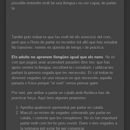
possible entendre molt bé una llengua i no ser capaç de parlar-
la.
També pots trobar-te que fas molt bé els exercicis del curs,
però que a l'hora de parlar no recordes tot allò que has estudiat.
No t'amoïnis: només és qüestió de temps i de pràctica.
Els adults no aprenem llengües igual que els nens
. No és
cert que puguis anar acumulant paraules dins teu, que has
après sentint la llengua, escoltant-la i estudiant, i utilitzar-les
parlant la primera vegada que les necessitis. Et cal trobar-te
diverses vegades en una situació en què necessitis aquella
paraula o frase perquè "et surti" sense pensar gaire.
Per tant, per arribar a parlar en català amb fluïdesa has de
practicar força. Aquí tens algunes propostes:
Aprofita qualsevol oportunitat per parlar en català.
Marca't un mínim de vegades setmanals per parlar en
català, i controla que les compleixes. No és tan important
parlar molt com fer-ho prou sovint. Dues o tres vegades a
la setmana pot estar bé per començar.